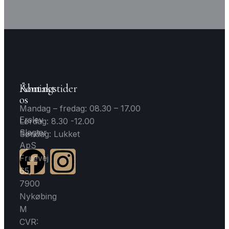
Åbningstider
Kontakt
os
Mandag – fredag: 08.30 – 17.00
Erslev
Lørdag: 8.30 -12.00
Slagter
Søndag: Lukket
ApS
Fruevej
65,
7900
Nykøbing
M
CVR: