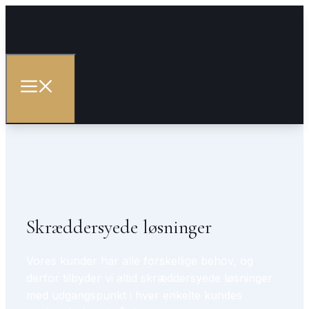
Skræddersyede løsninger
Vores kunder har alle forskellige behov, og
derfor tilbyder vi altid skræddersyede løsninger
med udgangspunkt i hver enkelte kundes