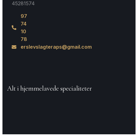
45281574
97
74
10
78
erslevslagteraps@gmail.com
Alt i hjemmelavede specialiteter