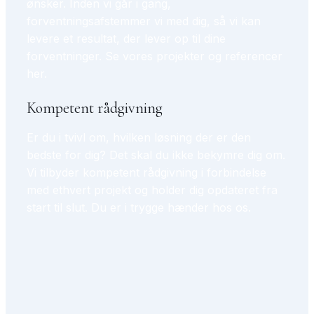
ønsker. Inden vi går i gang,
forventningsafstemmer vi med dig, så vi kan
levere et resultat, der lever op til dine
forventninger. Se vores projekter og referencer
her.
Kompetent rådgivning
Er du i tvivl om, hvilken løsning der er den
bedste for dig? Det skal du ikke bekymre dig om.
Vi tilbyder kompetent rådgivning i forbindelse
med ethvert projekt og holder dig opdateret fra
start til slut. Du er i trygge hænder hos os.