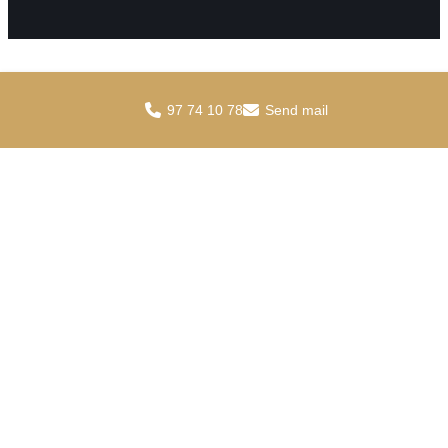
97 74 10 78
Send mail
Spørg din lokale
slagter
Kontakt os i dag for
kvalitetskød, professionel
rådgivning og et
uforpligtende tilbud til
hverdag og fest.